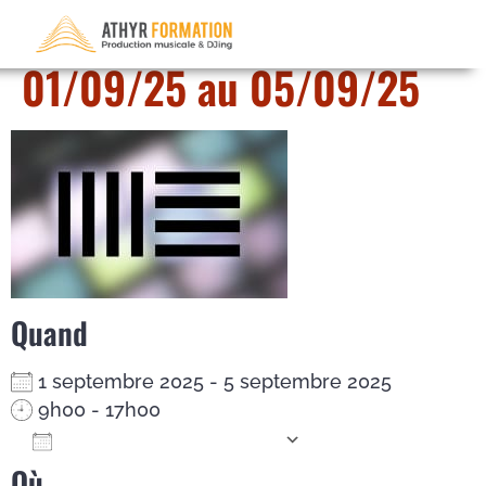
Ableton Live – du
01/09/25 au 05/09/25
Quand
1 septembre 2025 - 5 septembre 2025
9h00 - 17h00
Ajouter au Calendrier
Où
Télécharger ICS
Calendrier Google
iCalendar
Office 365
Outlook Live