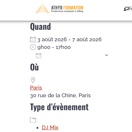
DJ Mix – du 03/08/2
F
Quand
3 août 2026 - 7 août 2026
9h00 - 17h00
Ajouter au Calendrier
Où
Télécharger ICS
Calendrier Google
iCalendar
Office 365
Outlook Live
Paris
30 rue de la Chine, Paris
Type d’évènement
DJ Mix