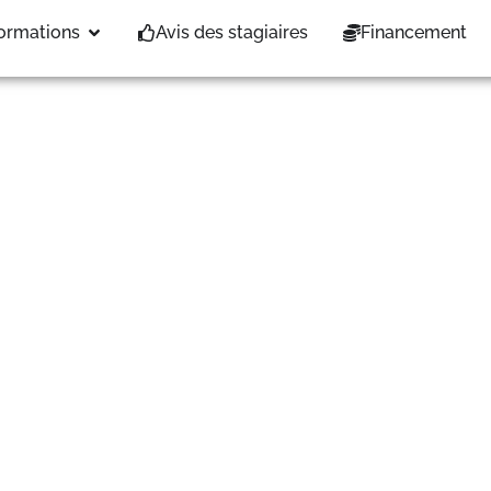
6 au 07/08/26
ormations
Avis des stagiaires
Financement