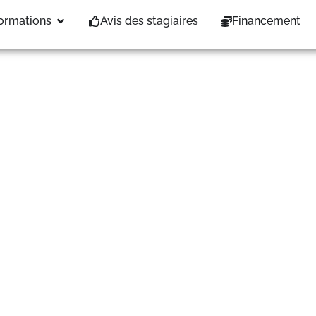
6 au 10/07/26
ormations
Avis des stagiaires
Financement