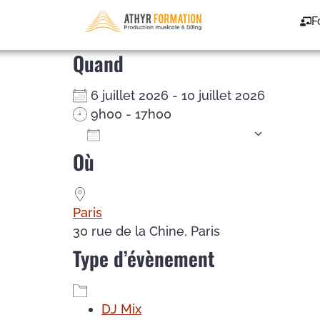
DJ Mix – du 06/07/2
F
Quand
6 juillet 2026 - 10 juillet 2026
9h00 - 17h00
Ajouter au Calendrier
Où
Télécharger ICS
Calendrier Google
iCalendar
Office 365
Outlook Live
Paris
30 rue de la Chine, Paris
Type d’évènement
DJ Mix