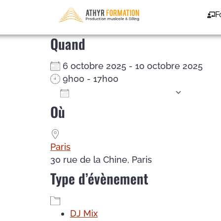
DJ Mix – du 06/10/25
F
Quand
6 octobre 2025 - 10 octobre 2025
9h00 - 17h00
Ajouter au Calendrier
Où
Télécharger ICS
Calendrier Google
iCalendar
Office 365
Outlook Live
Paris
30 rue de la Chine, Paris
Type d’évènement
DJ Mix