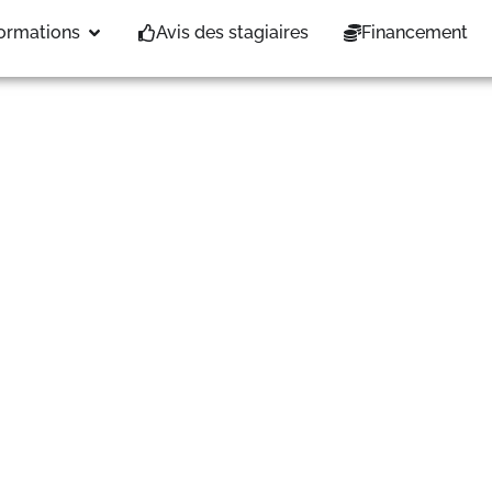
 au 10/10/25
ormations
Avis des stagiaires
Financement