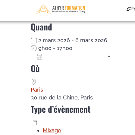
Mixage – du 02/03/2
F
Quand
2 mars 2026 - 6 mars 2026
9h00 - 17h00
Ajouter au Calendrier
Où
Télécharger ICS
Calendrier Google
iCalendar
Office 365
Outlook Live
Paris
30 rue de la Chine, Paris
Type d’évènement
Mixage