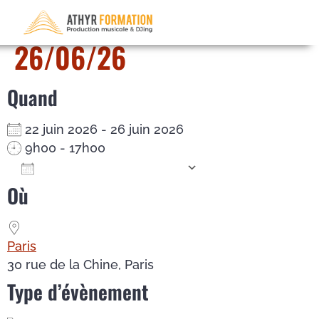
Mixage – du 22/06/26 au
26/06/26
Quand
22 juin 2026 - 26 juin 2026
9h00 - 17h00
Ajouter au Calendrier
Où
Télécharger ICS
Calendrier Google
iCalendar
Office 365
Outlook Live
Paris
30 rue de la Chine, Paris
Type d’évènement