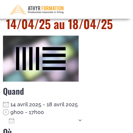
Ableton Live – du
14/04/25 au 18/04/25
Quand
14 avril 2025 - 18 avril 2025
9h00 - 17h00
Ajouter au Calendrier
Où
Télécharger ICS
Calendrier Google
iCalendar
Office 365
Outlook Live