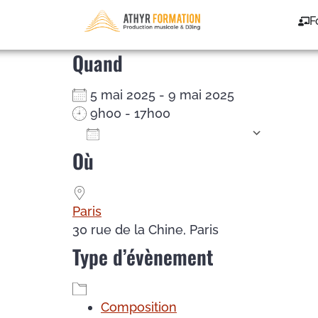
Compo – du 05/05/2
F
Quand
5 mai 2025 - 9 mai 2025
9h00 - 17h00
Ajouter au Calendrier
Où
Télécharger ICS
Calendrier Google
iCalendar
Office 365
Outlook Live
Paris
30 rue de la Chine, Paris
Type d’évènement
Composition