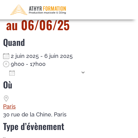
Cubase – du 02/06/25
au 06/06/25
Quand
2 juin 2025 - 6 juin 2025
9h00 - 17h00
Ajouter au Calendrier
Où
Télécharger ICS
Calendrier Google
iCalendar
Office 365
Outlook Live
Paris
30 rue de la Chine, Paris
Type d’évènement