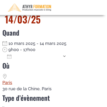
Mixage – du 10/03/25 au
14/03/25
Quand
10 mars 2025 - 14 mars 2025
9h00 - 17h00
Ajouter au Calendrier
Où
Télécharger ICS
Calendrier Google
iCalendar
Office 365
Outlook Live
Paris
30 rue de la Chine, Paris
Type d’évènement